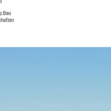
l
g Bau
chaften