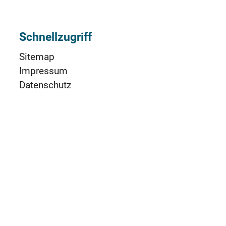
Schnellzugriff
Sitemap
Impressum
Datenschutz
Nutzungsbedingungen (AGBs)
Cookie-Einstellungen
Barrierefreiheit
TeamViewer RIZ
Social Media & App