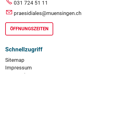
031 724 51 11
praesidiales@muensingen.ch
ÖFFNUNGSZEITEN
Schnellzugriff
Sitemap
Impressum
Datenschutz
Nutzungsbedingungen (AGBs)
Cookie-Einstellungen
Barrierefreiheit
TeamViewer RIZ
Social Media & App