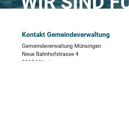
WIR SIND F
Kontakt Gemeindeverwaltung
Gemeindeverwaltung Münsingen
Neue Bahnhofstrasse 4
3110 Münsingen
031 724 51 11
praesidiales@muensingen.ch
ÖFFNUNGSZEITEN