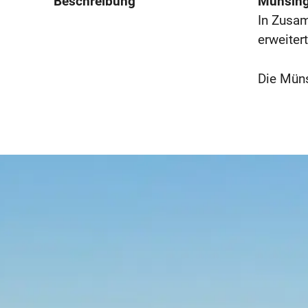
Beschreibung
Münsinge
In Zusam
erweiter
Die Müns