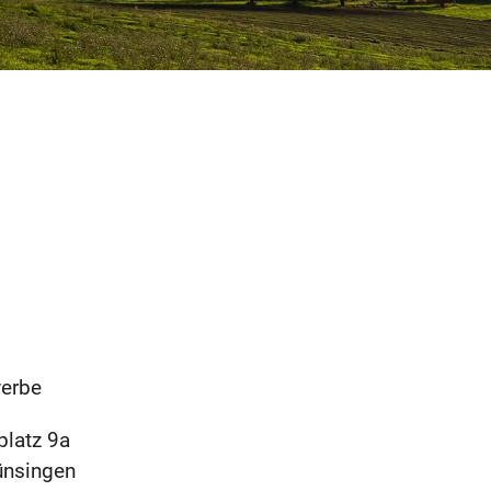
erbe
platz 9a
ünsingen