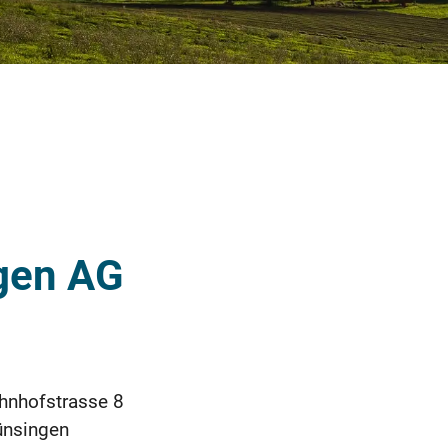
gen AG
hnhofstrasse 8
ünsingen