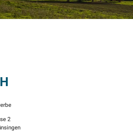
bH
erbe
se 2
ünsingen