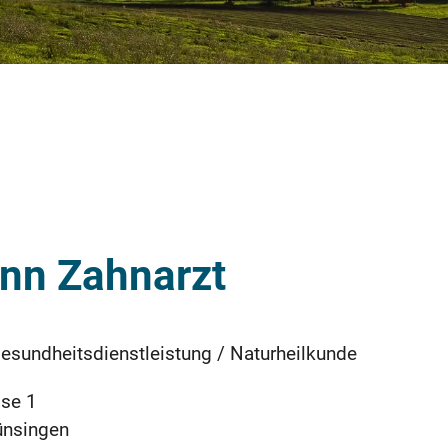
ann Zahnarzt
Gesundheitsdienstleistung / Naturheilkunde
sse 1
ünsingen