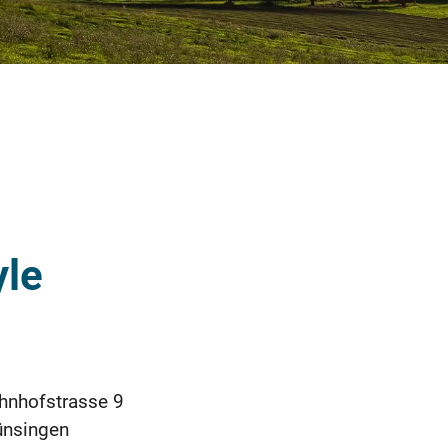
yle
hnhofstrasse 9
ünsingen