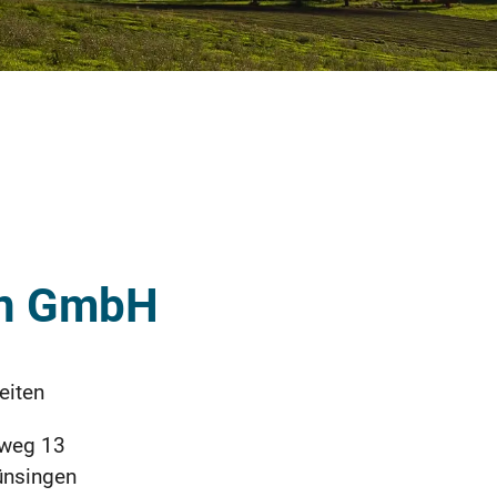
en GmbH
eiten
weg 13
ünsingen