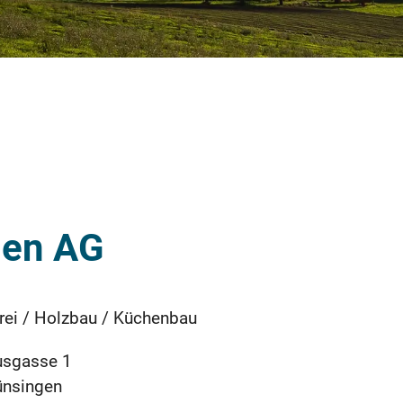
gen AG
rei / Holzbau / Küchenbau
usgasse 1
ünsingen