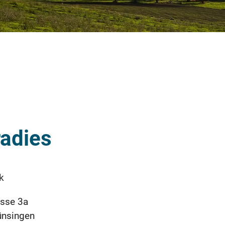
adies
k
asse 3a
ünsingen