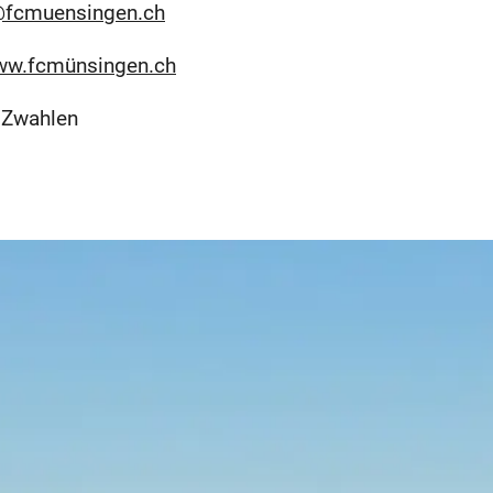
@fcmuensingen.ch
www.fcmünsingen.ch
 Zwahlen