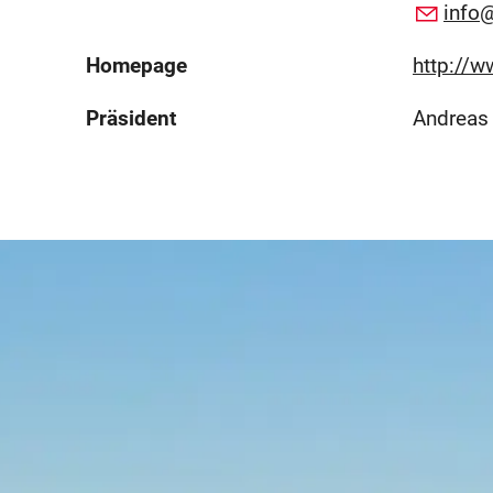
info
Homepage
http://
Präsident
Andreas