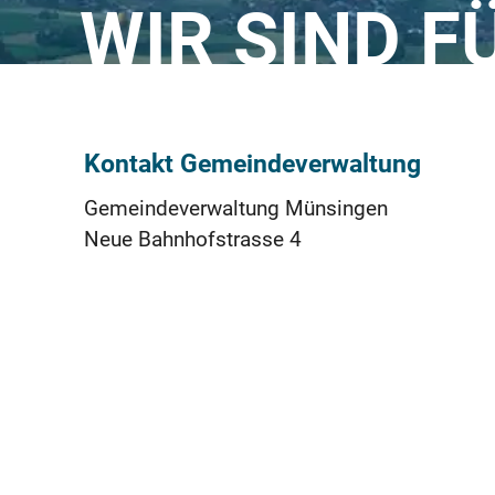
WIR SIND F
Kontakt Gemeindeverwaltung
Gemeindeverwaltung Münsingen
Neue Bahnhofstrasse 4
3110 Münsingen
031 724 51 11
praesidiales@muensingen.ch
ÖFFNUNGSZEITEN