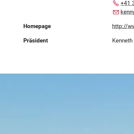
+41 
kenn
Homepage
http://w
Präsident
Kenneth