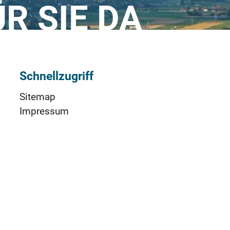
ÜR SIE DA
Schnellzugriff
Sitemap
Impressum
Datenschutz
Nutzungsbedingungen (AGBs)
Cookie-Einstellungen
Barrierefreiheit
TeamViewer RIZ
Social Media & App