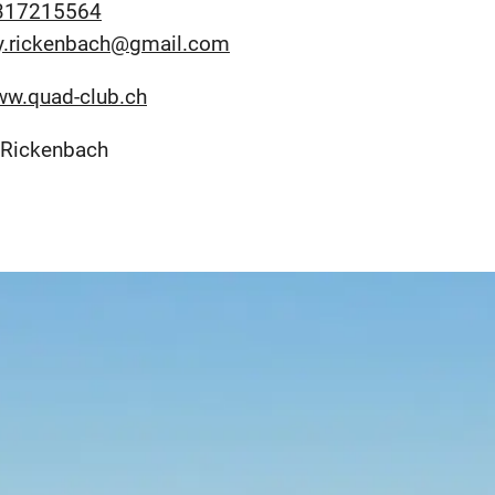
317215564
y.rickenbach@gmail.com
ww.quad-club.ch
 Rickenbach