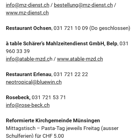
info@mz-dienst.ch
/
bestellung@mz-dienst.ch
/
www.mz-dienst.ch
Restaurant Ochsen
, 031 721 10 09 (Do geschlossen)
à table Schärer’s Mahlzeitendienst GmbH, Belp
, 031
960 33 39
info@atable-mzd.c
h /
www.atable-mzd.ch
Restaurant Erlenau
, 031 721 22 22
neotropical@bluewin.ch
Rosebeck,
031 721 53 71
info@rose-beck.ch
Reformierte Kirchgemeinde Münsingen
Mittagstisch – Pasta-Tag jeweils Freitag (ausser
Schulferien) für CHF 5.00