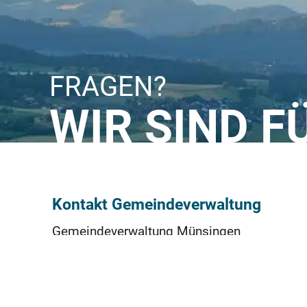
FRAGEN?
WIR SIND F
Kontakt Gemeindeverwaltung
Gemeindeverwaltung Münsingen
Neue Bahnhofstrasse 4
3110 Münsingen
031 724 51 11