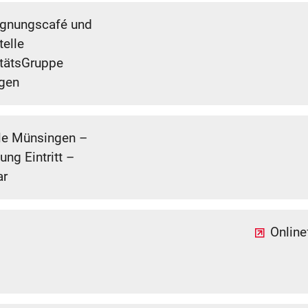
nungscafé und
telle
itätsGruppe
gen
e Münsingen –
ng Eintritt –
ar
Onlin